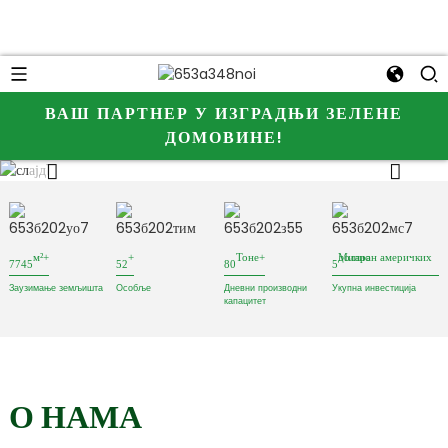
ВАШ ПАРТНЕР У ИЗГРАДЊИ ЗЕЛЕНЕ
ДОМОВИНЕ!
м²+
+
Тоне+
Милион америчких долара
7745
52
80
5
Заузимање земљишта
Особље
Дневни производни
Укупна инвестиција
капацитет
О НАМА