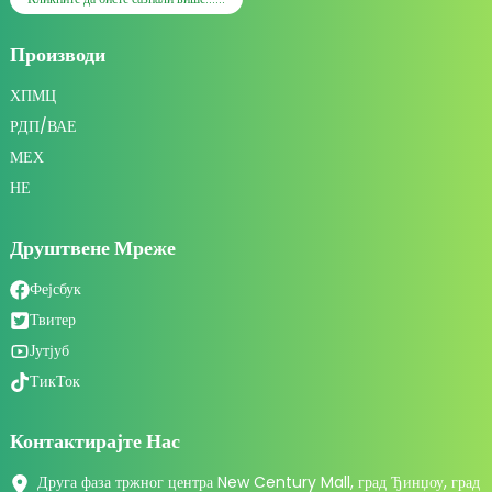
Производи
ХПМЦ
РДП/ВАЕ
МЕХ
НЕ
Друштвене Мреже
Фејсбук
Твитер
Јутјуб
ТикТок
Контактирајте Нас
Друга фаза тржног центра New Century Mall, град Ђинџоу, град