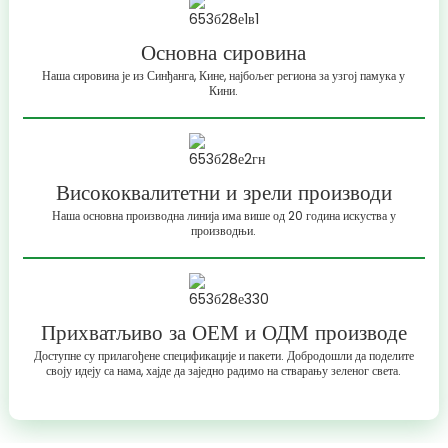
Основна сировина
Наша сировина је из Синђанга, Кине, најбољег региона за узгој памука у
Кини.
Висококвалитетни и зрели производи
Наша основна производна линија има више од 20 година искуства у
производњи.
Прихватљиво за ОЕМ и ОДМ производе
Доступне су прилагођене спецификације и пакети. Добродошли да поделите
своју идеју са нама, хајде да заједно радимо на стварању зеленог света.