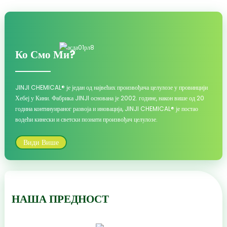
Ко Смо Ми?
JINJI CHEMICAL® је један од највећих произвођача целулозе у провинцији
Хебеј у Кини. Фабрика JINJI основана је 2002. године, након више од 20
година континуираног развоја и иновација, JINJI CHEMICAL® је постао
водећи кинески и светски познати произвођач целулозе.
Види Више
НАША ПРЕДНОСТ