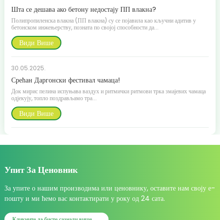
Шта се дешава ако бетону недостају ПП влакна?
Полипропиленска влакна (ПП влакна) су се појавила као кључни адитив у
бетонском инжењерству, позната по својој способности да...
Види Више
30.05.2025.
Срећан Даргонски фестивал чамаца!
Док мирис пелина испуњава ваздух и ритмички ритмови трка змајевих чамаца
одјекују, топло поздрављамо тра...
Види Више
Упит За Ценовник
За упите о нашим производима или ценовнику, оставите нам своју е-
пошту и ми ћемо вас контактирати у року од 24 сата.
Кликните да бисте сазнали више......