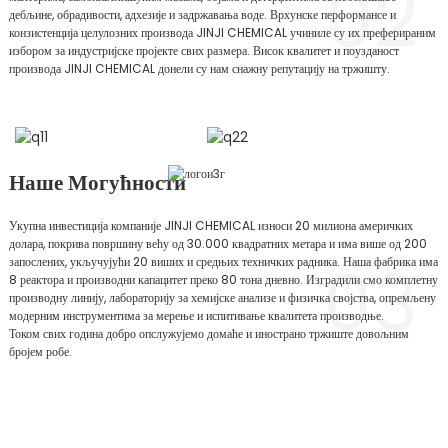
02
дебљине, обрадивости, адхезије и задржавања воде. Врхунске перформансе и
конзистенција целулозних производа JINJI CHEMICAL учиниле су их преферираним
избором за индустријске пројекте свих размера. Висок квалитет и поузданост
производа JINJI CHEMICAL донели су нам снажну репутацију на тржишту.
Наше Могућности
Укупна инвестиција компаније JINJI CHEMICAL износи 20 милиона америчких
долара, покрива површину већу од 30.000 квадратних метара и има више од 200
03
запослених, укључујући 20 виших и средњих техничких радника. Наша фабрика има
8 реактора и производни капацитет преко 80 тона дневно. Изградили смо комплетну
производну линију, лабораторију за хемијске анализе и физичка својства, опремљену
модерним инструментима за мерење и испитивање квалитета производње.
Током свих година добро опслужујемо домаће и инострано тржиште довољним
бројем робе.