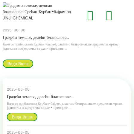
2
2025-06-06
Ш
Градећи темеље, делећи благослове...
П
б
Како се приближава Курбан-бајрам, славимо безвременске вредности жртве,
јединства и заједничке сврхе - принципе ...
Види Више
2025-06-06
Градећи темеље, делећи благослове...
Како се приближава Курбан-бајрам, славимо безвременске вредности жртве,
јединства и заједничке сврхе - принципе ...
Види Више
2025-06-05