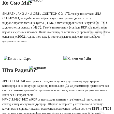
Ко Смо Ми?
SHIJIAZHUANG JINJI CELLULOSE TECH CO., LTD, такође познат као JINJI
01
CHEMICAL®, је водећи произвођач целулозних производа као што су
хидроксипропил метил целулоза (HPMC), метил хидроксиетил целулоза (MHEC),
хидроксиетил целулоза (HEC). Такође имамо нашу филијалу RDP која производи
најбоље емулзионе прахове. Наша компанија, са седиштем у провинцији Хебеј, Кина,
основана је 2002. године и од тада је постала један од највећих произвођача
целулозе у региону.
Шта Радимо?
JINJI CHEMICAL има преко 20 година искуства у целулозној индустрији и
континуирано се фокусира на развој и иновације. Данас је компанија препозната као
светски познати произвођач целулозних производа, који служи купцима не само у
Кини већ и широм света.
HPMC, MHEC, HEC и RDP су неопходни адитиви у грађевинској индустрији и
свакодневној хемијској индустрији. Широко се користе у лепковима за плочице,
китовима за зидове, гипсаним малтерима, малтерима на бази цемента, ETIFS и ETICS
малтерима, самонивелишућим масама, бојама и детерџентима за побољшање