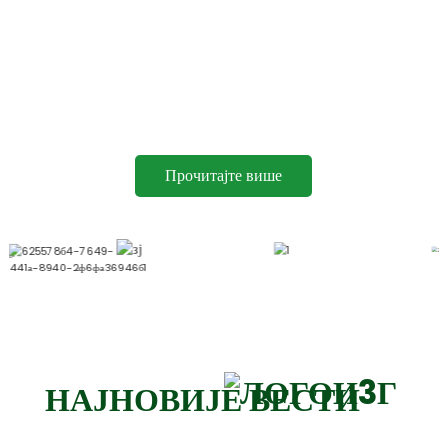
НАШ ТИМ
JINJI CHEMICAL® има посвећен тим стручњака који
континуирано раде на побољшању перформанси и примене
својих целулозних производа. Ова посвећеност иновацијама је
омогућила компанији да остане испред конкуренције и да
задовољи стално растуће потребе својих купаца.
Прочитајте више
НАЈНОВИЈЕ ВЕСТИ